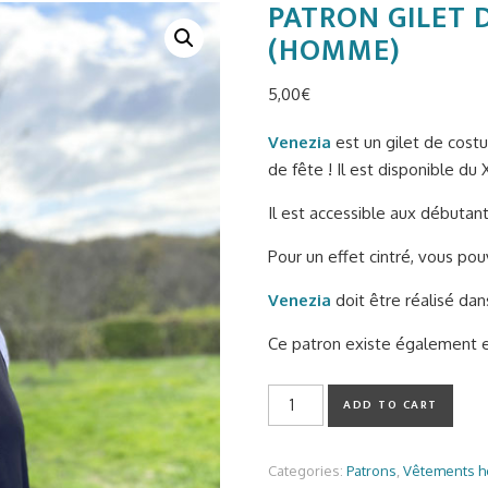
PATRON GILET 
(HOMME)
5,00
€
Venezia
est un gilet de cos
de fête ! Il est disponible du
Il est accessible aux débutan
Pour un effet cintré, vous pou
Venezia
doit être réalisé dan
Ce patron existe également
Patron gilet de costume Vene
ADD TO CART
Categories:
Patrons
,
Vêtements 