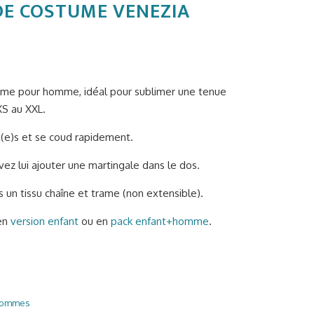
DE COSTUME VENEZIA
tume pour homme, idéal pour sublimer une tenue
 XS au XXL.
t(e)s et se coud rapidement.
vez lui ajouter une martingale dans le dos.
s un tissu chaîne et trame (non extensible).
 en
version enfant
ou en
pack enfant+homme
.
zia (homme) quantity
hommes