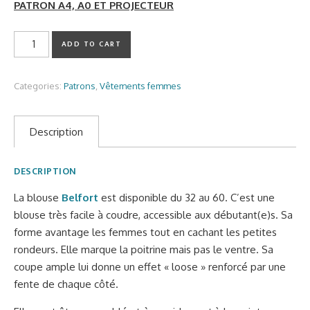
PATRON A4, A0 ET PROJECTEUR
Patron Blouse BELFORT (manches courtes ou 3/4) quantity
ADD TO CART
Categories:
Patrons
,
Vêtements femmes
Description
DESCRIPTION
La blouse
Belfort
est disponible du 32 au 60. C’est une
blouse très facile à coudre, accessible aux débutant(e)s. Sa
forme avantage les femmes tout en cachant les petites
rondeurs. Elle marque la poitrine mais pas le ventre. Sa
coupe ample lui donne un effet « loose » renforcé par une
fente de chaque côté.