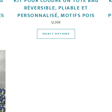
AG
KIT POUR COUDRE UN TOTE BAG
K
RÉVERSIBLE, PLIABLE ET
ES
PERSONNALISÉ, MOTIFS POIS
P
12,00
€
SELECT OPTIONS