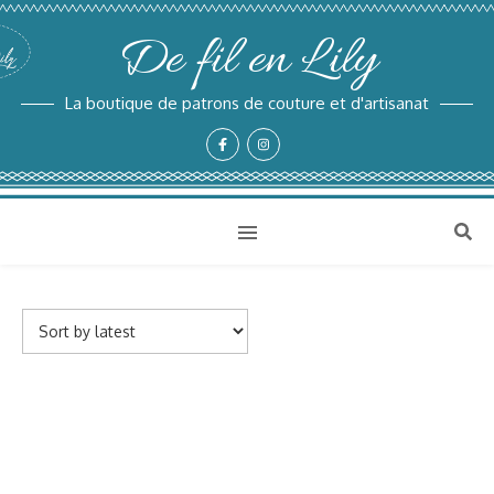
De fil en Lily
La boutique de patrons de couture et d'artisanat